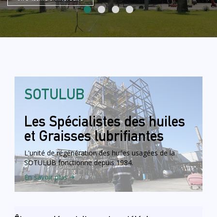
SOTULUB
Les Spécialistes des huiles
et Graisses lubrifiantes
L'unité de régénération des huiles usagées de la
SOTULUB fonctionne depuis
1984
.
En savoir plus