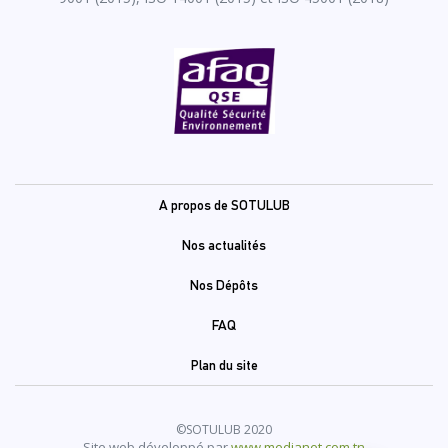
Pied
A propos de SOTULUB
de
Nos actualités
page
Nos Dépôts
FAQ
Plan du site
©SOTULUB 2020
Site web développé par
www.medianet.com.tn