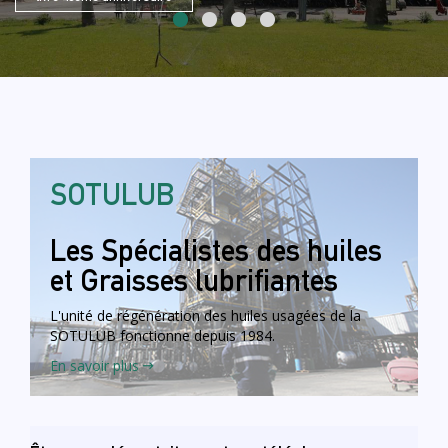
SOTULUB
Les Spécialistes des huiles
et Graisses lubrifiantes
L'unité de régénération des huiles usagées de la
SOTULUB fonctionne depuis
1984
.
En savoir plus