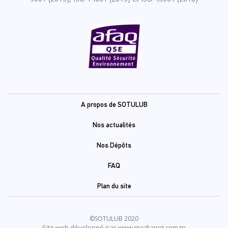
Pied
A propos de SOTULUB
de
Nos actualités
page
Nos Dépôts
FAQ
Plan du site
©SOTULUB 2020
Site web développé par
www.medianet.com.tn