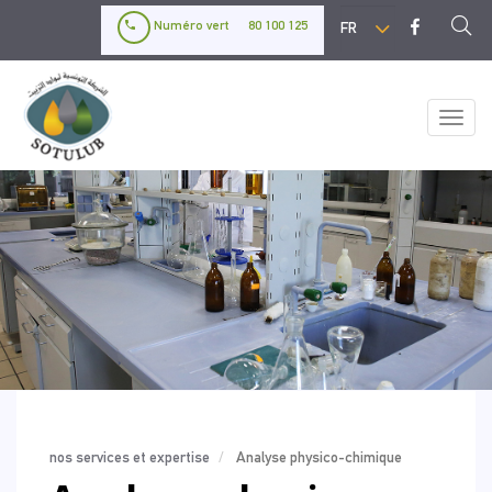
Aller
Select
Numéro vert
80 100 125
au
your
contenu
language
principal
Toggl
naviga
nos services et expertise
Analyse physico-chimique