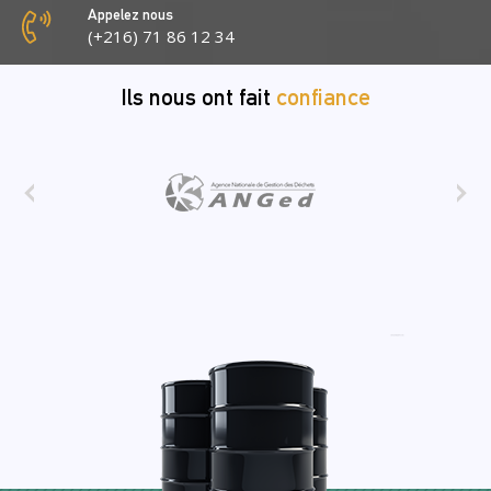
Appelez nous
(+216) 71 86 12 34
Ils nous ont fait
confiance
‹
›