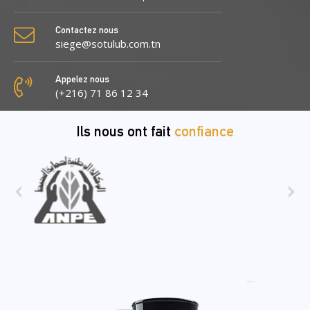
Contactez nous
siege@sotulub.com.tn
Appelez nous
(+216) 71 86 12 34
Ils nous ont fait
confiance
‹
›