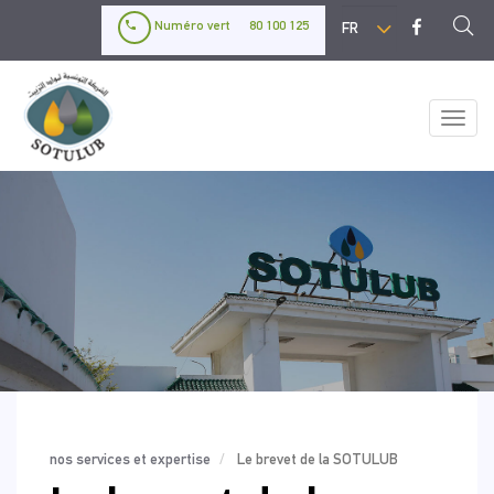
Aller
Select
Numéro vert
80 100 125
au
your
contenu
language
principal
Toggl
naviga
nos services et expertise
Le brevet de la SOTULUB