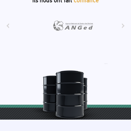
Ils nous ont fait
confiance
‹
›