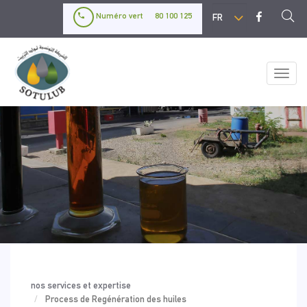
Aller
Select
Numéro vert
80 100 125
au
your
contenu
language
principal
Toggl
naviga
nos services et expertise
Process de Regénération des huiles