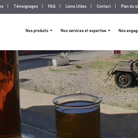
es
Témoignages
FAQ
Liens Utiles
Contact
Plan du s
nu
Nos produits
Nos services et expertise
Nos enga
ht