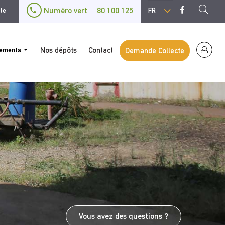
Select
Numéro vert
80 100 125
ite
your
language
gements
Nos dépôts
Contact
Demande Collecte
Vous avez des questions ?