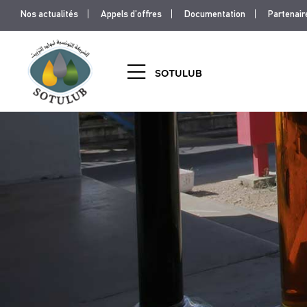
Menu
Aller
Nos actualités
Appels d'offres
Documentation
Partenair
au
Top
contenu
principal
Me
SOTULUB
rig