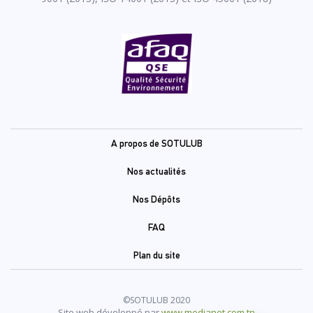
Pied
A propos de SOTULUB
de
Nos actualités
page
Nos Dépôts
FAQ
Plan du site
©SOTULUB 2020
Site web développé par
www.medianet.com.tn