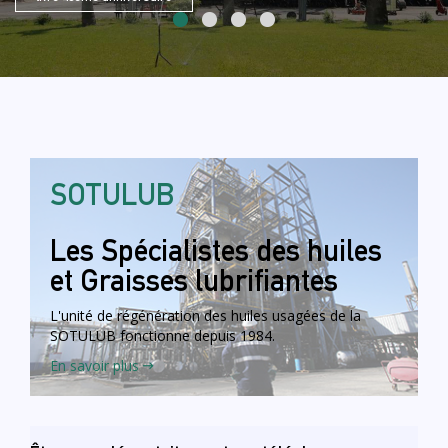
SOTULUB
Les Spécialistes des huiles
et Graisses lubrifiantes
L'unité de régénération des huiles usagées de la
SOTULUB fonctionne depuis
1984
.
En savoir plus